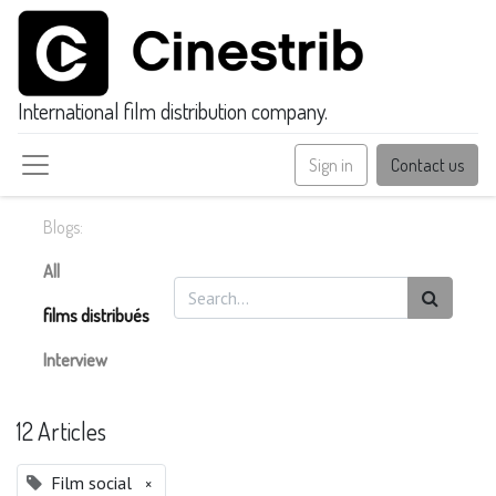
International film distribution company.
Sign in
Contact us
Blogs:
All
films distribués
Interview
12 Articles
Film social
×