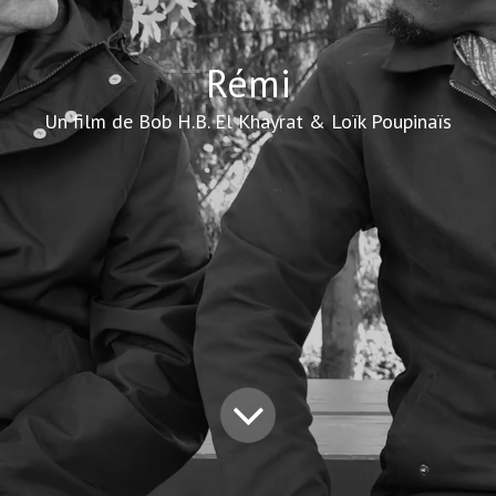
Rémi
Un film de Bob H.B. El Khayrat & Loïk Poupinaïs