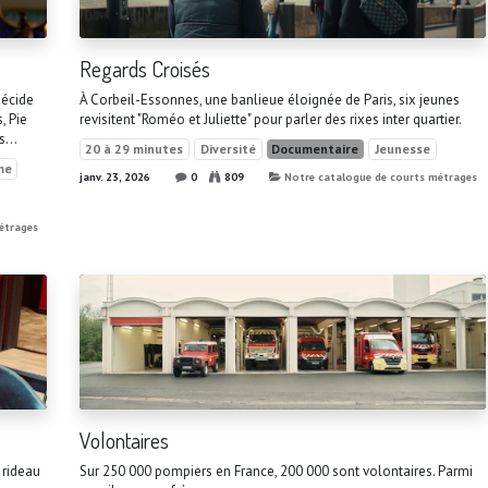
Regards Croisés
décide
À Corbeil-Essonnes, une banlieue éloignée de Paris, six jeunes
, Pie
revisitent "Roméo et Juliette" pour parler des rixes inter quartier.
...
20 à 29 minutes
Diversité
Documentaire
Jeunesse
me
janv. 23, 2026
0
809
Notre catalogue de courts métrages
étrages
Volontaires
 rideau
Sur 250 000 pompiers en France, 200 000 sont volontaires. Parmi