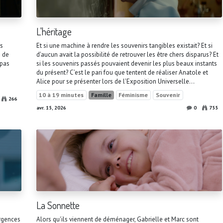
L'héritage
s
Et si une machine à rendre les souvenirs tangibles existait? Et si
e de
d’aucun avait la possibilité de retrouver les être chers disparus? Et
 pas
si les souvenirs passés pouvaient devenir les plus beaux instants
du présent? C’est le pari fou que tentent de réaliser Anatole et
Alice pour se présenter lors de l’Exposition Universelle...
10 à 19 minutes
Famille
Féminisme
Souvenir
266
avr. 15, 2026
0
755
La Sonnette
urgences
Alors qu'ils viennent de déménager, Gabrielle et Marc sont