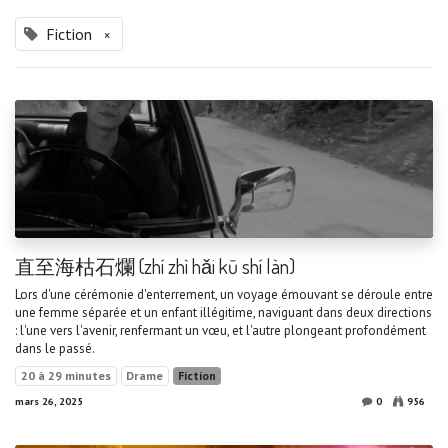
Fiction
×
直至海枯石爛 (zhí zhì hǎi kū shí làn)
Lors d'une cérémonie d'enterrement, un voyage émouvant se déroule entre
une femme séparée et un enfant illégitime, naviguant dans deux directions
: l'une vers l'avenir, renfermant un vœu, et l'autre plongeant profondément
dans le passé.
20 à 29 minutes
Drame
Fiction
mars 26, 2025
0
956