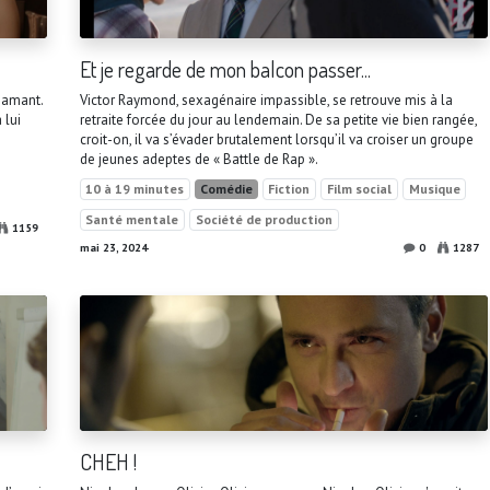
Et je regarde de mon balcon passer...
 amant.
Victor Raymond, sexagénaire impassible, se retrouve mis à la
 lui
retraite forcée du jour au lendemain. De sa petite vie bien rangée,
croit-on, il va s’évader brutalement lorsqu’il va croiser un groupe
de jeunes adeptes de « Battle de Rap ».
10 à 19 minutes
Comédie
Fiction
Film social
Musique
Santé mentale
Société de production
1159
mai 23, 2024
0
1287
CHEH !